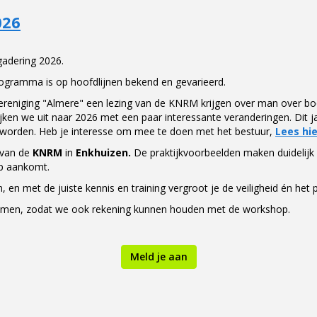
026
adering 2026.
rogramma is op hoofdlijnen bekend en gevarieerd.
ereniging "Almere" een lezing van de KNRM krijgen over man over boo
jken we uit naar 2026 met een paar interessante veranderingen. Dit 
worden. Heb je interesse om mee te doen met het bestuur,
Lees hi
 van de
KNRM
in
Enkhuizen.
De praktijkvoorbeelden maken duidelijk
p aankomt.
n, en met de juiste kennis en training vergroot je de veiligheid én het 
 komen, zodat we ook rekening kunnen houden met de workshop.
Meld je aan