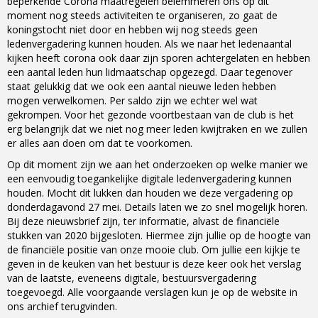
beperkende Corona maatregelen belemmeren ons op dit
moment nog steeds activiteiten te organiseren, zo gaat de
koningstocht niet door en hebben wij nog steeds geen
ledenvergadering kunnen houden. Als we naar het ledenaantal
kijken heeft corona ook daar zijn sporen achtergelaten en hebben
een aantal leden hun lidmaatschap opgezegd. Daar tegenover
staat gelukkig dat we ook een aantal nieuwe leden hebben
mogen verwelkomen. Per saldo zijn we echter wel wat
gekrompen. Voor het gezonde voortbestaan van de club is het
erg belangrijk dat we niet nog meer leden kwijtraken en we zullen
er alles aan doen om dat te voorkomen.
Op dit moment zijn we aan het onderzoeken op welke manier we
een eenvoudig toegankelijke digitale ledenvergadering kunnen
houden. Mocht dit lukken dan houden we deze vergadering op
donderdagavond 27 mei. Details laten we zo snel mogelijk horen.
Bij deze nieuwsbrief zijn, ter informatie, alvast de financiële
stukken van 2020 bijgesloten. Hiermee zijn jullie op de hoogte van
de financiële positie van onze mooie club. Om jullie een kijkje te
geven in de keuken van het bestuur is deze keer ook het verslag
van de laatste, eveneens digitale, bestuursvergadering
toegevoegd. Alle voorgaande verslagen kun je op de website in
ons archief terugvinden.